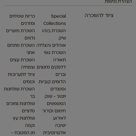
הצהרת נגישות
ציוד להשכרה
Special
כריות שטיחים
Collections
ומזרנים
השכרת בוהו
השכרת מוצרים
שיק
נלווים
אוהלים והצללה
השכרת מתחם
השכרת גופי
אתני
תאורה
השכרת עצים
דלפקים מזנונים
וצמחיה
וברים
ציוד לתערוכות
הדומים קוביות
וכנסים
וסטנדים
השכרת שולחנות
וינטג׳ - שוק
בר
הפשפשים
שולחנות נמוכים
חימום וקירור
סלוניים
לאירוע
שולחנות עץ
ישיבה
וקפה
אלטרנטיבית
מן המטבח -