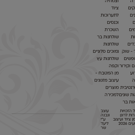
ה
וצמחיה
ים
ציוד
ים
לתערוכות
ם
וכנסים
ים
השכרת
ות
שולחנות בר
דים
שולחנות
׳ - שוק
נמוכים סלוניים
פשים
שולחנות עץ
 וקירור
וקפה
וע
מן המטבח -
ה
עיצוב מזנונים
נטיבית
מוצרים
ת שונים
למכירה
ות בר
 הזכויות
עוצב
ות לרונן
ונבנה
ן ציוד ועיצוב
ע״י
ם 2026
ליעד
שר