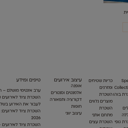
ת
עיצוב אירועים
טיפים ומידע
Spe
כריות שטיחים
אופנה
Collect
ומזרנים
ערב אינטימי מושלם – ה
אלמנטים וסנטרים
ת בוהו
השכרת
השכרת ציוד לאירועים ק
דקורציה ותפאורה
מוצרים נלווים
לעבור את האירוע בשלו
חופות
ים
השכרת
השכרת ציוד לאירועים:
עיצוב יווני
לה
מתחם אתני
2026
ת גופי
השכרת עצים
השכרת ציוד לאירועים 