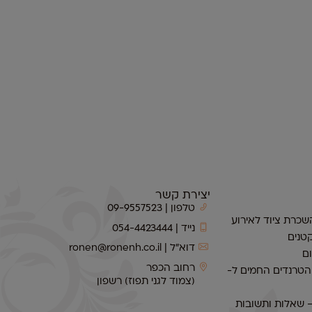
יצירת קשר
טלפון | 09-9557523
שכרת ציוד לאירוע
נייד | 054-4423444
טנים
דוא״ל | ronen@ronenh.co.il
ם
רחוב הכפר
 הטרנדים החמים ל-
(צמוד לגני תפוז) רשפון
– שאלות ותשובות