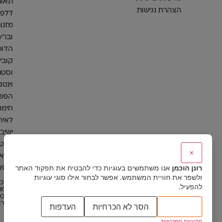
תאור
הצהרת נגישות
דלפק
מזנונ
וברי
הדומ
קובי
וסטנ
וינטג
הפש
חימום
לאיר
ישיב
אלטר
×
כסאו
רונן הוכמן
אנו משתמשים בעוגיות כדי להבטיח את תפקוד האתר
וכסא
ולשפר את חוויית המשתמש. אפשר לבחור אילו סוגי עוגיות
© כל
להפעיל.
שמור
הוכמ
אירועי
קבל הכל
הסר לא הכרחיות
העדפות
מדיניות הפרטיות