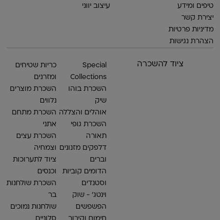
טיפים ומידע
עיצוב יווני
יצירת קשר
מדיניות פרטיות
הצהרת נגישות
ציוד להשכרה
Special
כריות שטיחים
Collections
ומזרנים
השכרת בוהו
השכרת מוצרים
שיק
נלווים
אוהלים והצללה
השכרת מתחם
השכרת גופי
אתני
תאורה
השכרת עצים
דלפקים מזנונים
וצמחיה
וברים
ציוד לתערוכות
הדומים קוביות
וכנסים
וסטנדים
השכרת שולחנות
וינטג׳ - שוק
בר
הפשפשים
שולחנות נמוכים
חימום וקירור
סלוניים