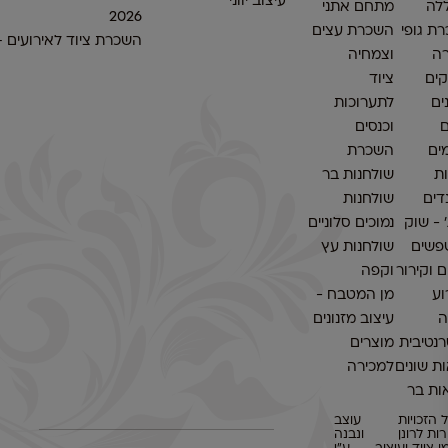
עיצוב יווני
לה
מתחם אתני
2026
ת גופי
השכרת עצים
השכרת ציוד לאירועים 
ה
וצמחיה
ים
ציוד
ים
לתערוכות
ם
וכנסים
ים
השכרת
ות
שולחנות בר
דים
שולחנות
׳ - שוק
נמוכים סלוניים
פשים
שולחנות עץ
 וקירור
וקפה
וע
מן המטבח -
ה
עיצוב מזנונים
נטיבית
מוצרים
ת שונים
למכירה
ות בר
 הזכויות
עוצב
ות לרונן
ונבנה