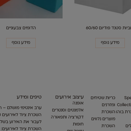
יות סטנד פודיום 60/60
הדומים צבעוניים
מידע נוסף
מידע נוסף
עיצוב אירועים
טיפים ומידע
Spe
כריות שטיחים
אופנה
Collect
ומזרנים
ערב אינטימי מושלם – ה
אלמנטים וסנטרים
ת בוהו
השכרת
השכרת ציוד לאירועים ק
דקורציה ותפאורה
מוצרים נלווים
לעבור את האירוע בשלו
חופות
ים
השכרת
השכרת ציוד לאירועים: