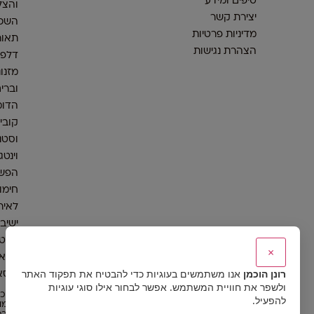
טיפים ומידע
והצל
יצירת קשר
השכר
מדיניות פרטיות
תאור
הצהרת נגישות
דלפק
מזנונ
וברי
הדומ
קובי
וסטנ
וינטג
הפש
חימום
לאיר
ישיב
אלטר
×
כסאו
רונן הוכמן
אנו משתמשים בעוגיות כדי להבטיח את תפקוד האתר
וכסא
ולשפר את חוויית המשתמש. אפשר לבחור אילו סוגי עוגיות
© כל
להפעיל.
שמור