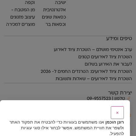
ישיבה
וקפה
אלטרנטיבית
מן המטבח -
כסאות שונים
עיצוב מזנונים
וכסאות בר
מוצרים למכירה
טיפים ומידע
ערב אינטימי מושלם – השכרת ציוד לאירוע
השכרת ציוד לאירועים קטנים
לעבור את האירוע בשלום
השכרת ציוד לאירועים: הטרנדים החמים ל- 2026
השכרת ציוד לאירועים – שאלות ותשובות
יצירת קשר
טלפון | 09-9557523
נייד | 054-4423444
×
דוא״ל | ronen@ronenh.co.il
רונן הוכמן
אנו משתמשים בעוגיות כדי להבטיח את תפקוד האתר
רחוב הכפר
ולשפר את חוויית המשתמש. אפשר לבחור אילו סוגי עוגיות
(צמוד לגני תפוז) רשפון
להפעיל.
© כל הזכויות שמורות לרונן הוכמן ציוד ועיצוב אירועים 2026