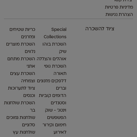
יצירת קשר
מדיניות פרטיות
הצהרת נגישות
ציוד להשכרה
Special
כריות שטיחים
Collections
ומזרנים
השכרת בוהו
השכרת מוצרים
שיק
נלווים
אוהלים והצללה
השכרת מתחם
השכרת גופי
אתני
תאורה
השכרת עצים
דלפקים מזנונים
וצמחיה
וברים
ציוד לתערוכות
הדומים קוביות
וכנסים
וסטנדים
השכרת שולחנות
וינטג׳ - שוק
בר
הפשפשים
שולחנות נמוכים
חימום וקירור
סלוניים
לאירוע
שולחנות עץ