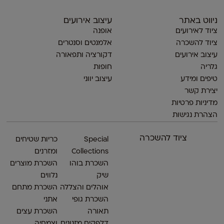
ניווט באתר
עיצוב אירועים
ציוד לאירועים
אופנה
ציוד להשכרה
אלמנטים וסנטרים
עיצוב אירועים
דקורציה ותפאורה
גלריה
חופות
טיפים ומידע
עיצוב יווני
יצירת קשר
מדיניות פרטיות
הצהרת נגישות
ציוד להשכרה
Special
כריות שטיחים
Collections
ומזרנים
השכרת בוהו
השכרת מוצרים
שיק
נלווים
אוהלים והצללה
השכרת מתחם
השכרת גופי
אתני
תאורה
השכרת עצים
דלפקים מזנונים
וצמחיה