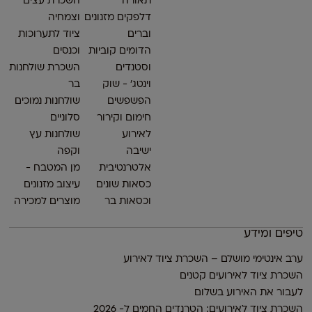
תאורה
השכרת עצים
דלפקים מזנונים
וצמחיה
וברים
ציוד לתערוכות
הדומים קוביות
וכנסים
וסטנדים
השכרת שולחנות
וינטג׳ - שוק
בר
הפשפשים
שולחנות נמוכים
חימום וקירור
סלוניים
לאירוע
שולחנות עץ
ישיבה
וקפה
אלטרנטיבית
מן המטבח -
כסאות שונים
עיצוב מזנונים
וכסאות בר
מוצרים למכירה
טיפים ומידע
ערב אינטימי מושלם – השכרת ציוד לאירוע
השכרת ציוד לאירועים קטנים
לעבור את האירוע בשלום
השכרת ציוד לאירועים: הטרנדים החמים ל- 2026