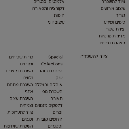
ציוד להשכרה
אלמנטים וסנטרים
עיצוב אירועים
דקורציה ותפאורה
גלריה
חופות
טיפים ומידע
עיצוב יווני
יצירת קשר
מדיניות פרטיות
הצהרת נגישות
ציוד להשכרה
Special
כריות שטיחים
Collections
ומזרנים
השכרת בוהו
השכרת מוצרים
שיק
נלווים
אוהלים והצללה
השכרת מתחם
השכרת גופי
אתני
תאורה
השכרת עצים
דלפקים מזנונים
וצמחיה
וברים
ציוד לתערוכות
הדומים קוביות
וכנסים
וסטנדים
השכרת שולחנות