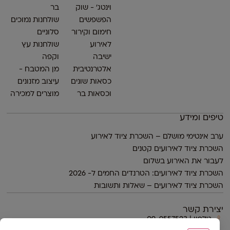
וינטג׳ - שוק
בר
הפשפשים
שולחנות נמוכים
חימום וקירור
סלוניים
לאירוע
שולחנות עץ
ישיבה
וקפה
אלטרנטיבית
מן המטבח -
כסאות שונים
עיצוב מזנונים
וכסאות בר
מוצרים למכירה
טיפים ומידע
ערב אינטימי מושלם – השכרת ציוד לאירוע
השכרת ציוד לאירועים קטנים
לעבור את האירוע בשלום
השכרת ציוד לאירועים: הטרנדים החמים ל- 2026
השכרת ציוד לאירועים – שאלות ותשובות
יצירת קשר
טלפון | 09-9557523