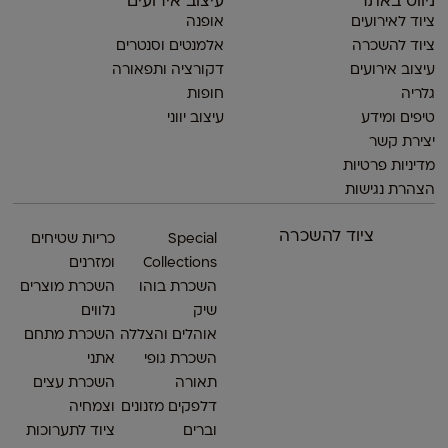
ניווט באתר
עיצוב אירועים
ציוד לאירועים
אופנה
ציוד להשכרה
אלמנטים וסנטרים
עיצוב אירועים
דקורציה ותפאורה
גלריה
חופות
טיפים ומידע
עיצוב יווני
יצירת קשר
מדיניות פרטיות
הצהרת נגישות
ציוד להשכרה
Special
כריות שטיחים
Collections
ומזרנים
השכרת בוהו
השכרת מוצרים
שיק
נלווים
אוהלים והצללה
השכרת מתחם
השכרת גופי
אתני
תאורה
השכרת עצים
דלפקים מזנונים
וצמחיה
וברים
ציוד לתערוכות