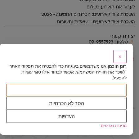
לעבור את האירוע בשלום
השכרת ציוד לאירועים: הטרנדים החמים ל- 2026
השכרת ציוד לאירועים – שאלות ותשובות
יצירת קשר
טלפון | 09-9557523
נייד | 054-4423444
×
דוא״ל | ronen@ronenh.co.il
רונן הוכמן
אנו משתמשים בעוגיות כדי להבטיח את תפקוד האתר
רחוב הכפר
ולשפר את חוויית המשתמש. אפשר לבחור אילו סוגי עוגיות
(צמוד לגני תפוז) רשפון
להפעיל.
© כל הזכויות שמורות לרונן הוכמן ציוד ועיצוב אירועים 2026
עוצב ונבנה ע״י ליעד שר
קבל הכל
אתר זה מוגן באמצעות reCAPTCHA ו
מדיניות הפרטיות
ו
תנאי השימוש
של
Google חלים עליו.
הסר לא הכרחיות
העדפות
מדיניות הפרטיות