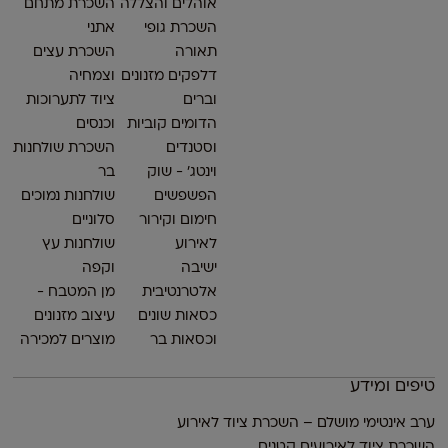
אוהלים והצללה
השכרת מתחם
השכרת גופי
אתני
תאורה
השכרת עצים
דלפקים מזנונים
וצמחיה
וברים
ציוד לתערוכות
הדומים קוביות
וכנסים
וסטנדים
השכרת שולחנות
וינטג׳ - שוק
בר
הפשפשים
שולחנות נמוכים
חימום וקירור
סלוניים
לאירוע
שולחנות עץ
ישיבה
וקפה
אלטרנטיבית
מן המטבח -
כסאות שונים
עיצוב מזנונים
וכסאות בר
מוצרים למכירה
טיפים ומידע
ערב אינטימי מושלם – השכרת ציוד לאירוע
השכרת ציוד לאירועים קטנים