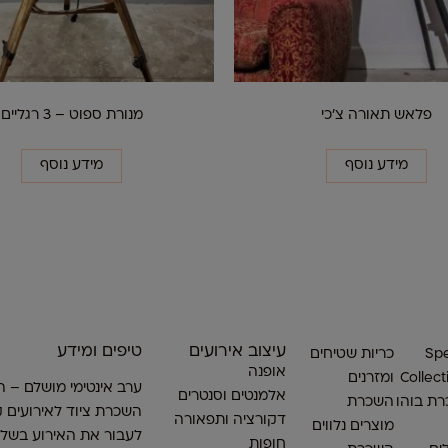
פלאש תאורה צ'כי
מנורת ספוט – 3 רגליים
מידע נוסף
מידע נוסף
עיצוב אירועים
טיפים ומידע
Spe
כריות שטיחים
אופנה
Collect
ומזרנים
ערב אינטימי מושלם – ה
אלמנטים וסנטרים
ת בוהו
השכרת
השכרת ציוד לאירועים ק
דקורציה ותפאורה
מוצרים נלווים
לעבור את האירוע בשלו
חופות