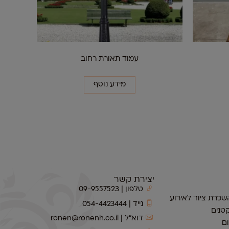
עמוד תאורת רחוב
מידע נוסף
יצירת קשר
טלפון | 09-9557523
שכרת ציוד לאירוע
נייד | 054-4423444
טנים
דוא״ל | ronen@ronenh.co.il
ם