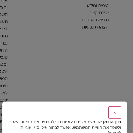
אוהל
טיפים ומידע
והצל
יצירת קשר
השכר
מדיניות פרטיות
תאור
הצהרת נגישות
דלפק
מזנונ
וברי
הדומ
קובי
וסטנ
וינטג
הפש
חימום
לאיר
ישיב
אלטר
×
כסאו
רונן הוכמן
אנו משתמשים בעוגיות כדי להבטיח את תפקוד האתר
וכסא
ולשפר את חוויית המשתמש. אפשר לבחור אילו סוגי עוגיות
© כל
להפעיל.