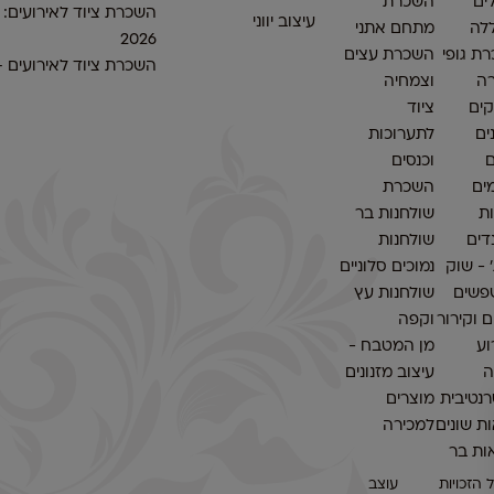
ים
השכרת
השכרת ציוד לאירועים:
עיצוב יווני
לה
מתחם אתני
2026
ת גופי
השכרת עצים
השכרת ציוד לאירועים 
ה
וצמחיה
ים
ציוד
ים
לתערוכות
ם
וכנסים
ים
השכרת
ות
שולחנות בר
דים
שולחנות
׳ - שוק
נמוכים סלוניים
פשים
שולחנות עץ
 וקירור
וקפה
וע
מן המטבח -
ה
עיצוב מזנונים
נטיבית
מוצרים
ת שונים
למכירה
ות בר
 הזכויות
עוצב