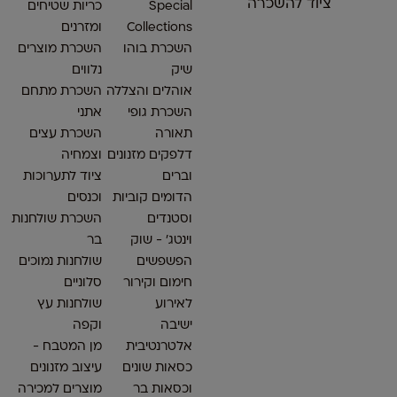
ציוד להשכרה
Special
כריות שטיחים
Collections
ומזרנים
השכרת בוהו
השכרת מוצרים
שיק
נלווים
אוהלים והצללה
השכרת מתחם
השכרת גופי
אתני
תאורה
השכרת עצים
דלפקים מזנונים
וצמחיה
וברים
ציוד לתערוכות
הדומים קוביות
וכנסים
וסטנדים
השכרת שולחנות
וינטג׳ - שוק
בר
הפשפשים
שולחנות נמוכים
חימום וקירור
סלוניים
לאירוע
שולחנות עץ
ישיבה
וקפה
אלטרנטיבית
מן המטבח -
כסאות שונים
עיצוב מזנונים
וכסאות בר
מוצרים למכירה