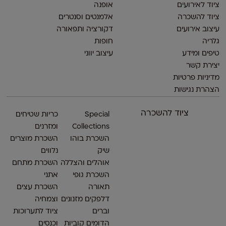
ציוד לאירועים
אופנה
ציוד להשכרה
אלמנטים וסנטרים
עיצוב אירועים
דקורציה ותפאורה
גלריה
חופות
טיפים ומידע
עיצוב יווני
יצירת קשר
מדיניות פרטיות
הצהרת נגישות
ציוד להשכרה
Special
כריות שטיחים
Collections
ומזרנים
השכרת בוהו
השכרת מוצרים
שיק
נלווים
אוהלים והצללה
השכרת מתחם
השכרת גופי
אתני
תאורה
השכרת עצים
דלפקים מזנונים
וצמחיה
וברים
ציוד לתערוכות
הדומים קוביות
וכנסים