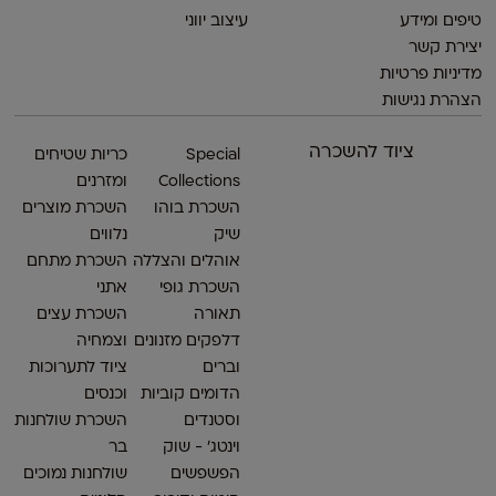
טיפים ומידע
עיצוב יווני
יצירת קשר
מדיניות פרטיות
הצהרת נגישות
ציוד להשכרה
Special
כריות שטיחים
Collections
ומזרנים
השכרת בוהו
השכרת מוצרים
שיק
נלווים
אוהלים והצללה
השכרת מתחם
השכרת גופי
אתני
תאורה
השכרת עצים
דלפקים מזנונים
וצמחיה
וברים
ציוד לתערוכות
הדומים קוביות
וכנסים
וסטנדים
השכרת שולחנות
וינטג׳ - שוק
בר
הפשפשים
שולחנות נמוכים