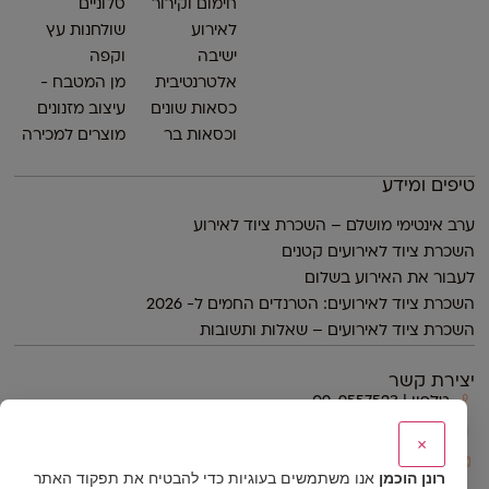
חימום וקירור
סלוניים
לאירוע
שולחנות עץ
ישיבה
וקפה
אלטרנטיבית
מן המטבח -
כסאות שונים
עיצוב מזנונים
וכסאות בר
מוצרים למכירה
טיפים ומידע
ערב אינטימי מושלם – השכרת ציוד לאירוע
השכרת ציוד לאירועים קטנים
לעבור את האירוע בשלום
השכרת ציוד לאירועים: הטרנדים החמים ל- 2026
השכרת ציוד לאירועים – שאלות ותשובות
יצירת קשר
טלפון | 09-9557523
נייד | 054-4423444
×
דוא״ל | ronen@ronenh.co.il
רונן הוכמן
אנו משתמשים בעוגיות כדי להבטיח את תפקוד האתר