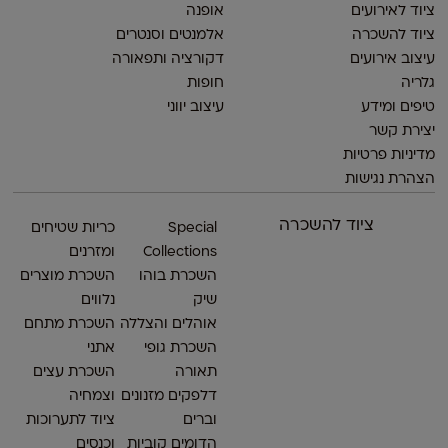
ציוד לאירועים
אופנה
ציוד להשכרה
אלמנטים וסנטרים
עיצוב אירועים
דקורציה ותפאורה
גלריה
חופות
טיפים ומידע
עיצוב יווני
יצירת קשר
מדיניות פרטיות
הצהרת נגישות
ציוד להשכרה
Special
כריות שטיחים
Collections
ומזרנים
השכרת בוהו
השכרת מוצרים
שיק
נלווים
אוהלים והצללה
השכרת מתחם
השכרת גופי
אתני
תאורה
השכרת עצים
דלפקים מזנונים
וצמחיה
וברים
ציוד לתערוכות
הדומים קוביות
וכנסים