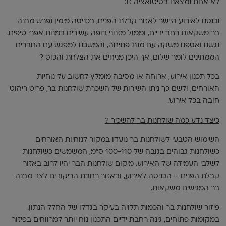
לא אחת נמצאנו בסיטואציה זו:
נכנסנו לאירוע היישר לאזור קבלת הפנים, בכניסה מימין נפרש מבנה
בר משקאות רחב ידיים, וממול מזנוני בופה עשירים במנות אפרי טיפים.
נגשנו ואספנו משקה עם מנת פתיחה, והמשכנו למפגש עם החברים
הממתינים לומר שלום, אך היכן מניחים את הצלחת והכוס ?
בכל תכנון אירוע, ארוחה או מסיבה מומלץ לחשוב על נוחיות
האורחים, ולשם כך ניתן השירות של השכרת שולחנות בר, פריט ריהוט
חובה בכל אירוע.
כיצד נדע כמה שולחנות בר להשכיר ?
השימוש הטבעי לשולחנות בר נועדו במקור לנוחיות האורחים
כשולחנות גבוהים בגובה של 100-110 ס"מ, המשמשים כשולחנות
לשלבי העמידה של האירוע. מיקום שולחנות הבר יהיו לרוב באזור
קבלת הפנים – הכניסה לאירוע, ובאזור רחבת הריקודים לצד מבנה
בר המגישים משקאות.
פיזור שולחנות בר והכמות תלויה בעיקר בגדלו של החלל הנתון.
במקומות פתוחים, גינה רחבת ידיים התכנון נוח יותר למרווחים בפיזור