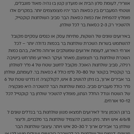
אוורירי, לעומת סלון הבית או מועדון קטן בו נהיה מאוד מוגבלים,
ושטחי המעברים בין כסאות הבר יהיו מצומצמים יותר. במקרים אלו
מומלץ להפחית את כמות כסאות הבר סביב השולחנות קוקטייל,
ולהשכיר רק 2-3 כסאות בר לכל שולחן.
באירועים שונים של השקות, פתיחת עסק או כנסים עסקיים מקובל
להשתמש בשרות השכרת שולחנות בר בכמות גדולה יותר – לכל
אורחי האירוע, לעומת אירועים שמשלבים ארוחה מלאה, בהם כמות
השכרת שולחנות בר תצומצם, מאחר ועיקר האירוע מתרחש בישיבה
רגילה, סביב שולחנות האוכל. מקובל לחשב שטח של 4 מ"ר לשולחן
בר קוקטייל בקוטר של 70-80 ס"מ כולל 4 כסאות בר. לעומתם, שולחן
בר אבירים ארוך, בו ניתן להושיב 8 איש, לקולקציה זו נדרש שטח של 6
מ"ר כולל מעברים סביב. כמות שולחנות הבר להשכרה היא פונקציה
של השטח וגודל החלל הנתון, מומלץ להשכיר שולחן בר קוקטייל לכל
10-12 אורחים.
ברונן הוכמן ציוד לאירועים תמצאו מגוון שולחנות בר בגדלים שונים ל
4/6/8 איש ויותר. ניתן כמובן להצמיד שולחנות בר מלבניים, וליצור
שולחן בר אבירים ארוך ל 20-30 איש ויותר. עיצובי שולחנות הבר