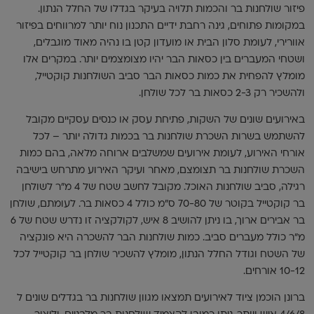
פיזור שולחנות בר והכמות תלויה בעיקר בגדלו של החלל הנתון.
במקומות פתוחים, גינה רחבת ידיים התכנון נוח יותר למרווחים בפיזור
אוורירי, לעומת סלון הבית או מועדון קטן בו נהיה מאוד מוגבלים,
ושטחי המעברים בין כסאות הבר יהיו מצומצמים יותר. במקרים אלו
מומלץ להפחית את כמות כסאות הבר סביב השולחנות קוקטייל,
ולהשכיר רק 2-3 כסאות בר לכל שולחן.
באירועים שונים של השקות, פתיחת עסק או כנסים עסקיים מקובל
להשתמש בשרות השכרת שולחנות בר בכמות גדולה יותר – לכל
אורחי האירוע, לעומת אירועים שמשלבים ארוחה מלאה, בהם כמות
השכרת שולחנות בר תצומצם, מאחר ועיקר האירוע מתרחש בישיבה
רגילה, סביב שולחנות האוכל. מקובל לחשב שטח של 4 מ"ר לשולחן
בר קוקטייל בקוטר של 70-80 ס"מ כולל 4 כסאות בר. לעומתם, שולחן
בר אבירים ארוך, בו ניתן להושיב 8 איש, לקולקציה זו נדרש שטח של 6
מ"ר כולל מעברים סביב. כמות שולחנות הבר להשכרה היא פונקציה
של השטח וגודל החלל הנתון, מומלץ להשכיר שולחן בר קוקטייל לכל
10-12 אורחים.
ברונן הוכמן ציוד לאירועים תמצאו מגוון שולחנות בר בגדלים שונים ל