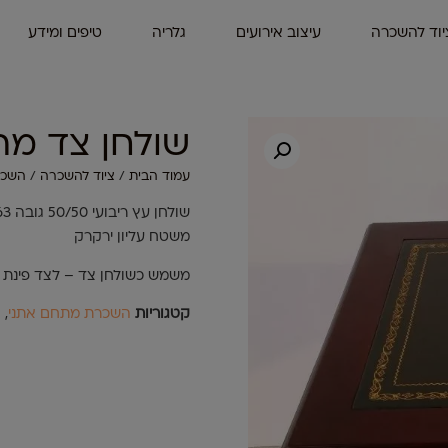
יוד להשכרה
עיצוב אירועים
גלריה
טיפים ומידע
שולחן צד מהג
עמוד הבית
/
ציוד להשכרה
/
השכרת
שולחן עץ ריבועי 50/50 גובה 63
משטח עליון ירקרק
משמש כשולחן צד – לצד פינת 
קטגוריות
השכרת מתחם אתני
,
ה