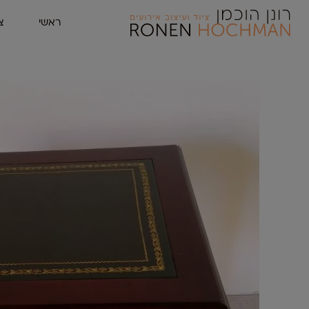
ראשי
צ