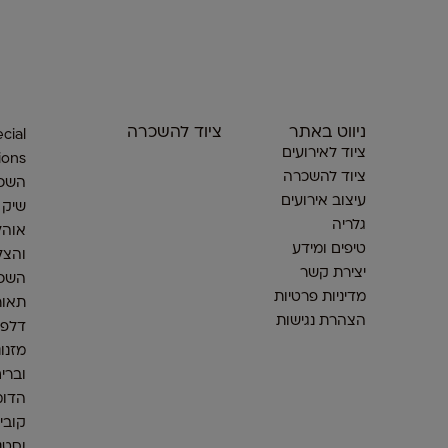
ניווט באתר
ציוד להשכרה
cial
ציוד לאירועים
ions
ציוד להשכרה
השכר
עיצוב אירועים
שיק
גלריה
אוהל
טיפים ומידע
והצל
יצירת קשר
השכר
מדיניות פרטיות
תאור
הצהרת נגישות
דלפק
מזנונ
וברי
הדומ
קובי
וסטנ