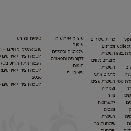
עיצוב אירועים
טיפים ומידע
Spe
כריות שטיחים
אופנה
Collect
ומזרנים
ערב אינטימי מושלם – ה
אלמנטים וסנטרים
ת בוהו
השכרת
השכרת ציוד לאירועים ק
דקורציה ותפאורה
מוצרים נלווים
לעבור את האירוע בשלו
חופות
ים
השכרת
השכרת ציוד לאירועים:
עיצוב יווני
לה
מתחם אתני
2026
ת גופי
השכרת עצים
השכרת ציוד לאירועים 
ה
וצמחיה
ים
ציוד
ים
לתערוכות
ם
וכנסים
ים
השכרת
ות
שולחנות בר
דים
שולחנות