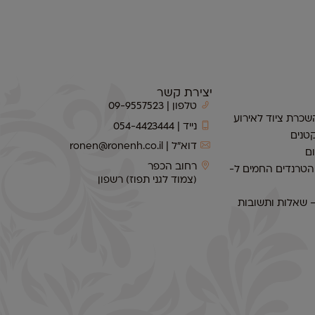
יצירת קשר
טלפון | 09-9557523
שכרת ציוד לאירוע
נייד | 054-4423444
טנים
דוא״ל | ronen@ronenh.co.il
ם
רחוב הכפר
 הטרנדים החמים ל-
(צמוד לגני תפוז) רשפון
– שאלות ותשובות