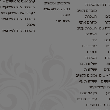
ערב אינטימי מושלם – ה
אלמנטים וסנטרים
ת בוהו
השכרת
השכרת ציוד לאירועים ק
דקורציה ותפאורה
מוצרים נלווים
לעבור את האירוע בשלו
חופות
ים
השכרת
השכרת ציוד לאירועים:
עיצוב יווני
לה
מתחם אתני
2026
ת גופי
השכרת עצים
השכרת ציוד לאירועים 
ה
וצמחיה
ים
ציוד
ים
לתערוכות
ם
וכנסים
ים
השכרת
ות
שולחנות בר
דים
שולחנות
׳ - שוק
נמוכים סלוניים
פשים
שולחנות עץ
 וקירור
וקפה
וע
מן המטבח -
ה
עיצוב מזנונים
נטיבית
מוצרים