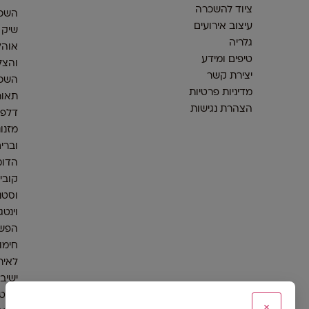
ציוד להשכרה
השכר
עיצוב אירועים
שיק
גלריה
אוהל
טיפים ומידע
והצל
יצירת קשר
השכר
מדיניות פרטיות
תאור
הצהרת נגישות
דלפק
מזנונ
וברי
הדומ
קובי
וסטנ
וינטג
הפש
חימום
לאיר
ישיב
אלטר
×