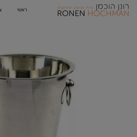
ראשי
צ