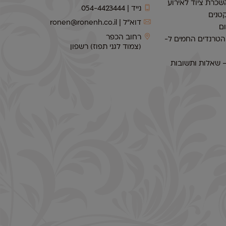
שכרת ציוד לאירוע
נייד | 054-4423444
טנים
דוא״ל | ronen@ronenh.co.il
ם
רחוב הכפר
 הטרנדים החמים ל-
(צמוד לגני תפוז) רשפון
– שאלות ותשובות