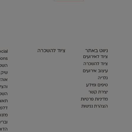
ניווט באתר
ציוד להשכרה
cial
ציוד לאירועים
ions
ציוד להשכרה
השכר
עיצוב אירועים
שיק
גלריה
אוהל
טיפים ומידע
והצל
יצירת קשר
השכר
מדיניות פרטיות
תאור
הצהרת נגישות
דלפק
מזנונ
וברי
הדומ