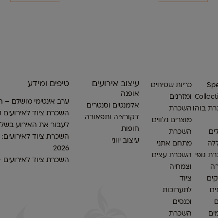
עיצוב אירועים
טיפים ומידע
Spe
כריות שטיחים
אופנה
Collect
ומזרנים
ערב אינטימי מושלם – ה
אלמנטים וסנטרים
ת בוהו
השכרת
השכרת ציוד לאירועים ק
דקורציה ותפאורה
מוצרים נלווים
לעבור את האירוע בשלו
חופות
ים
השכרת
השכרת ציוד לאירועים:
עיצוב יווני
לה
מתחם אתני
2026
ת גופי
השכרת עצים
השכרת ציוד לאירועים 
ה
וצמחיה
ים
ציוד
ים
לתערוכות
ם
וכנסים
ים
השכרת