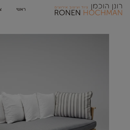
ראשי
צ