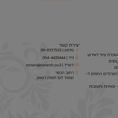
יצירת קשר
טלפון | 09-9557523
שכרת ציוד לאירוע
נייד | 054-4423444
טנים
דוא״ל | ronen@ronenh.co.il
ם
רחוב הכפר
 הטרנדים החמים ל-
(צמוד לגני תפוז) רשפון
– שאלות ותשובות