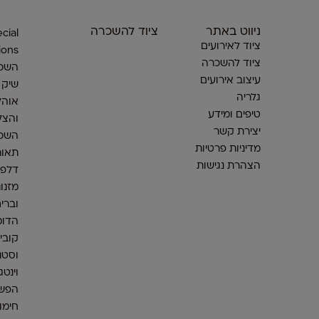
ניווט באתר
ציוד להשכרה
cial
ציוד לאירועים
ions
ציוד להשכרה
השכר
עיצוב אירועים
שיק
גלריה
אוהל
טיפים ומידע
והצל
יצירת קשר
השכר
מדיניות פרטיות
תאור
הצהרת נגישות
דלפק
מזנונ
וברי
הדומ
קובי
וסטנ
וינטג
הפש
חימום