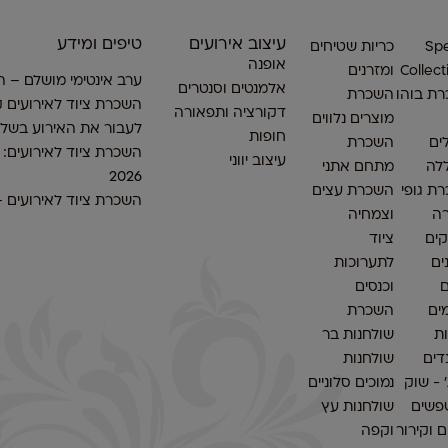
עיצוב אירועים
טיפים ומידע
Spe
כריות שטיחים
אופנה
Collect
ומזרנים
ערב אינטימי מושלם – ה
אלמנטים וסנטרים
ת בוהו
השכרת
השכרת ציוד לאירועים ק
דקורציה ותפאורה
מוצרים נלווים
לעבור את האירוע בשלו
חופות
ים
השכרת
השכרת ציוד לאירועים:
עיצוב יווני
לה
מתחם אתני
2026
ת גופי
השכרת עצים
השכרת ציוד לאירועים 
ה
וצמחיה
ים
ציוד
ים
לתערוכות
ם
וכנסים
ים
השכרת
ות
שולחנות בר
דים
שולחנות
׳ - שוק
נמוכים סלוניים
פשים
שולחנות עץ
 וקירור
וקפה