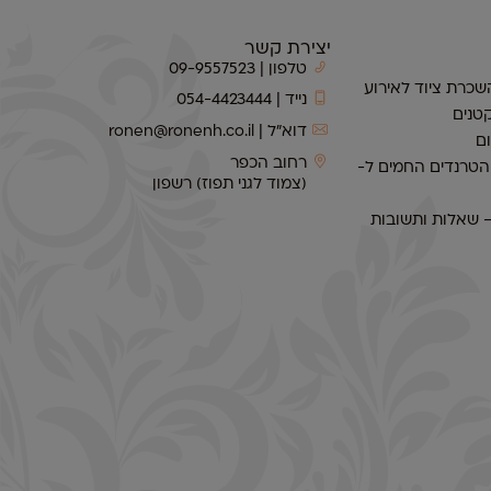
יצירת קשר
טלפון | 09-9557523
שכרת ציוד לאירוע
נייד | 054-4423444
טנים
דוא״ל | ronen@ronenh.co.il
ם
רחוב הכפר
 הטרנדים החמים ל-
(צמוד לגני תפוז) רשפון
– שאלות ותשובות